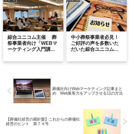
ニュース
ニュース
綜合ユニコム主催 葬
中小葬祭事業者必見！
祭事業者向け「WEBマ
ご好評の声を多数いた
ーケティング入門講
だいた綜合ユニコム主
座」に登壇いたしまし
催セミナーに登壇しま
た。
す。
葬儀社向けWebマーケティング記事まと
め Web集客力をアップさせる11の方法
【葬儀社経営の羅針盤】これからの葬儀社
経営のヒント 第７４号