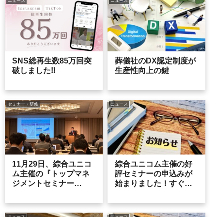
ニュース
ニュース
SNS総再生数85万回突
葬儀社のDX認定制度が
破しました‼
生産性向上の鍵
セミナー・研修
ニュース
11月29日、綜合ユニコ
綜合ユニコム主催の好
ム主催の『トップマネ
評セミナーの申込みが
ジメントセミナー
始まりました！すぐに
2025』に登壇しました
着手できる施策を整理
し解説いたします。