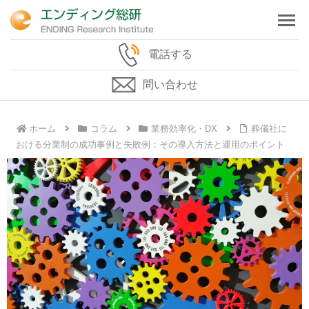
電話する
問い合わせ
ホーム
コラム
業務効率化・DX
葬儀社に
おける分業制の成功事例と失敗例：その導入方法と運用のポイント