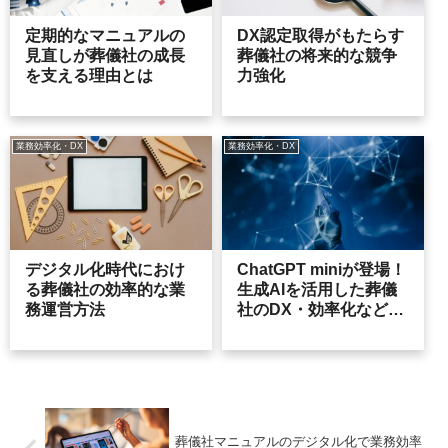
定期的なマニュアルの
DX認定取得がもたらす
見直しが葬儀社の成長
葬儀社の将来的な競争
を支える理由とは
力強化
業務効率化・DX
業務効率化・DX
デジタル化時代におけ
ChatGPT miniが登場！
る葬儀社の効率的な業
生成AIを活用した葬儀
務運営方法
社のDX・効率化など
ChatGPT活用事例をご
紹介
葬儀社マニュアルのデジタル化で業務効率