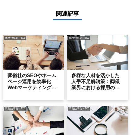
関連記事
業務効率化・DX
業務効率化・DX
葬儀社のSEOやホーム
多様な人材を活かした
ページ運用を効率化
人手不足解消策：葬儀
Webマーケティングに
業界における採用の新
おけるDX推進
たなアプローチ
業務効率化・DX
業務効率化・DX