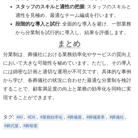
スタッフのスキルと適性の把握
: スタッフのスキルと
適性を見極め、最適なチーム編成を行います。
段階的な導入と試行
: 全面的な導入を避け、一部業務
から分業制を試行的に導入し、結果を評価します。
まとめ
分業制は、葬儀社における業務効率化やサービスの質向上
において大きな可能性を秘めています。ただし、その導入
には綿密な計画と適切な運用が不可欠です。具体的な事例
から学び、各葬儀社の状況に合わせた最適な分業制を検討
することで、顧客満足度の向上と業務の効率化を同時に実
現することができます。
タグ:
,
,
,
,
,
,
AI
DX
業務効率化
葬儀屋
葬儀業界
葬儀社
,
葬式屋
葬祭業