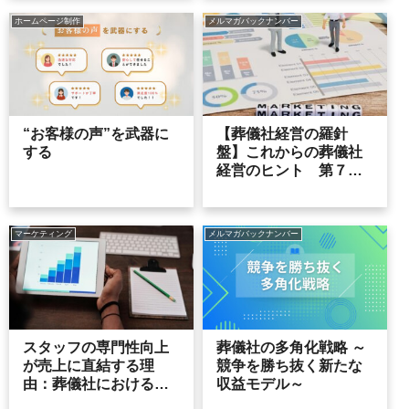
ホームページ制作
メルマガバックナンバー
“お客様の声”を武器に
【葬儀社経営の羅針
する
盤】これからの葬儀社
経営のヒント 第７９
号
マーケティング
メルマガバックナンバー
スタッフの専門性向上
葬儀社の多角化戦略 ～
が売上に直結する理
競争を勝ち抜く新たな
由：葬儀社における顧
収益モデル～
客満足度とリピーター