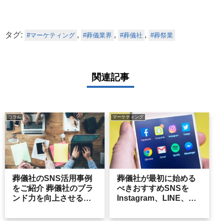
タグ:
,
,
,
マーケティング
葬儀業界
葬儀社
葬祭業
関連記事
コラム
マーケティング
葬儀社のSNS活用事例
葬儀社が最初に始める
をご紹介 葬儀社のブラ
べきおすすめSNSを
ンド力を向上させる方
Instagram、LINE、
法
Youtube、facebook、
X(旧Twitter)から比較