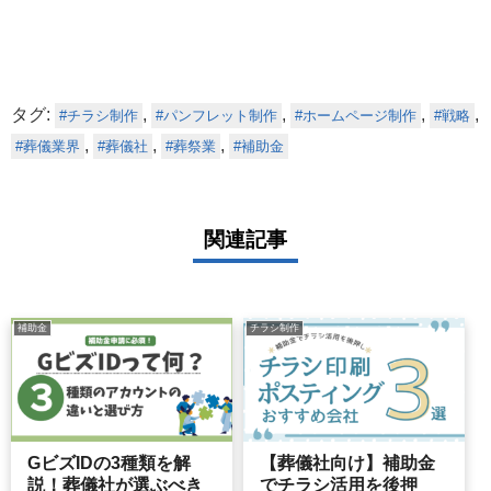
タグ:
,
,
,
,
チラシ制作
パンフレット制作
ホームページ制作
戦略
,
,
,
葬儀業界
葬儀社
葬祭業
補助金
関連記事
補助金
チラシ制作
GビズIDの3種類を解
【葬儀社向け】補助金
説！葬儀社が選ぶべき
でチラシ活用を後押