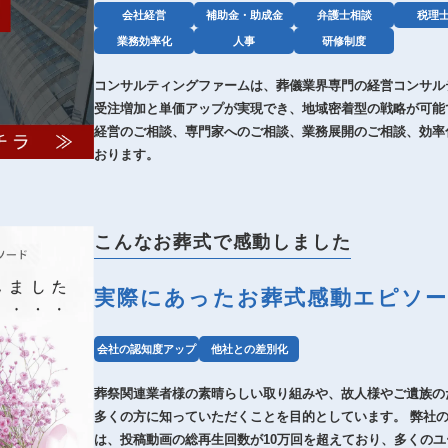
会社経営
補助金・助成金
弁護士相談
税理
業務効率化
人事
研修制度
コンサルティングファームは、葬儀業界専門の経営コンサル
受注増加と単価アップが実現でき、地域密着型の戦略が可能
経営のご相談、専門家へのご相談、業務展開のご相談、効率
おります。
こんなお葬式で感動しました
実際にあったお葬式感動エピソ
会社の認知度アップ
他社との差別化
葬祭関連業者様の素晴らしい取り組みや、故人様やご遺族の
多くの方に知っていただくことを目的としています。 弊社のIn
は、投稿動画の総再生回数が10万回を超えており、多くの