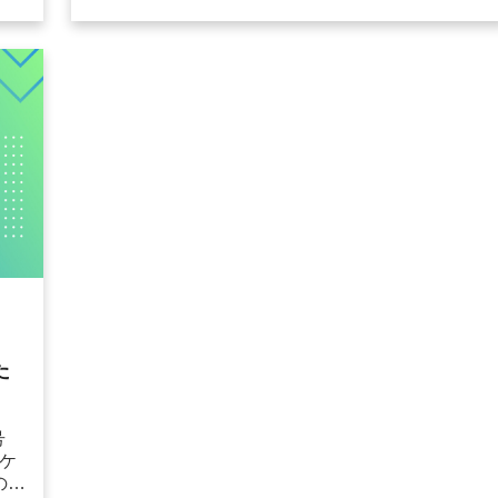
送
な機会となります。このサポートを形にして効果
的に届けるツールが「...
た
５号
ケ
の多