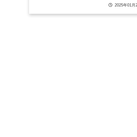
角化戦略 ～競争を勝ち抜く新たな収益モデル～
2025年01月
こんにちは、葬祭業専門コンサルタントの小泉
す。近年、葬...