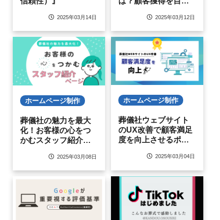
は？顧客獲得を目指
信頼性）』
すためのポイント
2025年03月12日
2025年03月14日
ホームページ制作
ホームページ制作
葬儀社ウェブサイト
葬儀社の魅力を最大
のUX改善で顧客満足
化！お客様の心をつ
度を向上させるポイ
かむスタッフ紹介ペ
ント
ージの効果と集客力
2025年03月04日
2025年03月08日
アップの秘訣