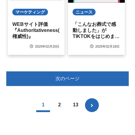
ニュース
マーケティング
「こんなお葬式で感
WEBサイト評価
動しました」が
『Authoritativeness(
TIKTOKをはじめまし
権威性)』
た！
2025年02月18日
2025年02月20日
次のページ
1
2
13
次
へ