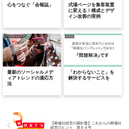
心をつなぐ「会報誌」
式場ページを集客装置
に変える！構成とデザ
イン改善の実例
マーケティング
コラム
最新のソーシャルメデ
「わからないこと」を
ィアトレンドの適応方
解決するサービスを
法
【葬儀社経営の羅針盤】これからの葬儀社
経営のヒント 第６４号