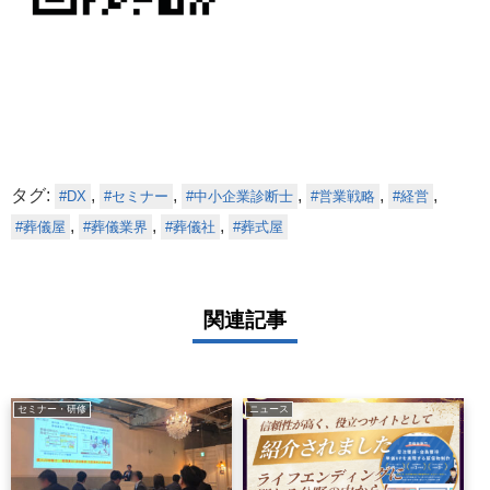
タグ:
,
,
,
,
,
DX
セミナー
中小企業診断士
営業戦略
経営
,
,
,
葬儀屋
葬儀業界
葬儀社
葬式屋
関連記事
セミナー・研修
ニュース