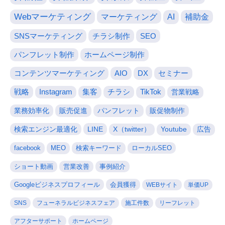
Webマーケティング
マーケティング
AI
補助金
SNSマーケティング
チラシ制作
SEO
パンフレット制作
ホームページ制作
コンテンツマーケティング
AIO
DX
セミナー
戦略
Instagram
集客
チラシ
TikTok
営業戦略
業務効率化
販売促進
パンフレット
販促物制作
検索エンジン最適化
LINE
X（twitter）
Youtube
広告
facebook
MEO
検索キーワード
ローカルSEO
ショート動画
営業改善
事例紹介
Googleビジネスプロフィール
会員獲得
WEBサイト
単価UP
SNS
フューネラルビジネスフェア
施工件数
リーフレット
アフターサポート
ホームページ