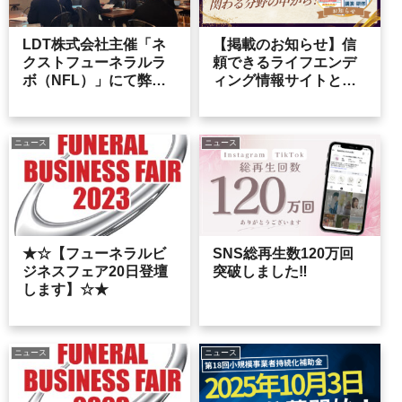
LDT株式会社主催「ネ
【掲載のお知らせ】信
クストフューネラルラ
頼できるライフエンデ
ボ（NFL）」にて弊社
ィング情報サイトとし
代表・小泉が講演しま
て紹介されました
した
ニュース
ニュース
★☆【フューネラルビ
SNS総再生数120万回
ジネスフェア20日登壇
突破しました‼
します】☆★
ニュース
ニュース