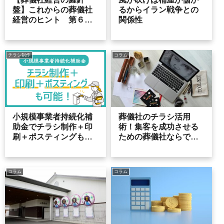
盤】これからの葬儀社
るからイラン戦争との
経営のヒント 第６２
関係性
号
チラシ制作
コラム
小規模事業者持続化補
葬儀社のチラシ活用
助金でチラシ制作＋印
術！集客を成功させる
刷＋ポスティングも可
ための葬儀社ならでは
能！
のチラシ制作のポイン
ト
コラム
コラム