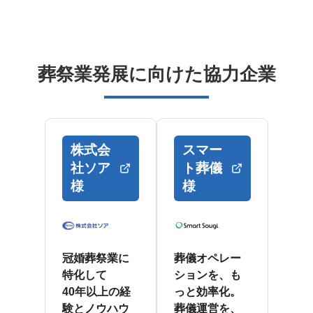
葬祭業発展に向けた協力企業
株式会
スマー
社ソア
ト葬儀
様
様
冠婚葬祭業に
葬儀オペレー
特化して
ションを、も
40年以上の経
っと効率化。
験とノウハウ
葬儀運営を、