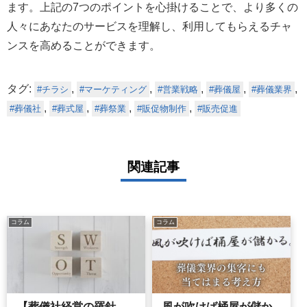
ます。上記の7つのポイントを心掛けることで、より多くの
人々にあなたのサービスを理解し、利用してもらえるチャ
ンスを高めることができます。
タグ:
,
,
,
,
,
チラシ
マーケティング
営業戦略
葬儀屋
葬儀業界
,
,
,
,
葬儀社
葬式屋
葬祭業
販促物制作
販売促進
関連記事
コラム
コラム
【葬儀社経営の羅針
風が吹けば桶屋が儲か