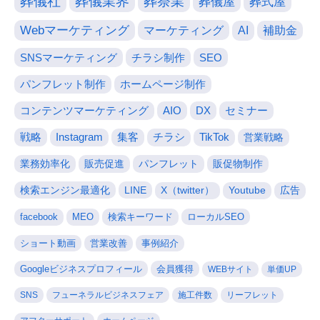
葬儀社
葬儀業界
葬祭業
葬儀屋
葬式屋
Webマーケティング
マーケティング
AI
補助金
SNSマーケティング
チラシ制作
SEO
パンフレット制作
ホームページ制作
コンテンツマーケティング
AIO
DX
セミナー
戦略
Instagram
集客
チラシ
TikTok
営業戦略
業務効率化
販売促進
パンフレット
販促物制作
検索エンジン最適化
LINE
X（twitter）
Youtube
広告
facebook
MEO
検索キーワード
ローカルSEO
ショート動画
営業改善
事例紹介
Googleビジネスプロフィール
会員獲得
WEBサイト
単価UP
SNS
フューネラルビジネスフェア
施工件数
リーフレット