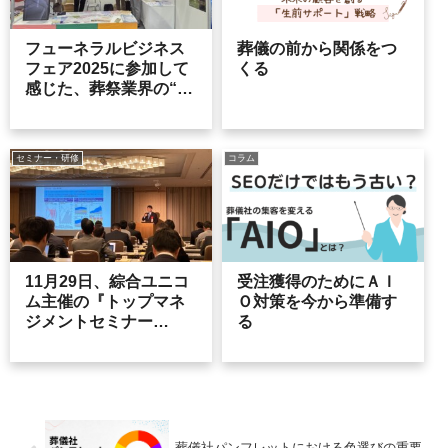
フューネラルビジネス
葬儀の前から関係をつ
フェア2025に参加して
くる
感じた、葬祭業界の“い
ま”と“これから”
セミナー・研修
コラム
11月29日、綜合ユニコ
受注獲得のためにＡＩ
ム主催の『トップマネ
Ｏ対策を今から準備す
ジメントセミナー
る
2025』に登壇しました
葬儀社パンフレットにおける色選びの重要