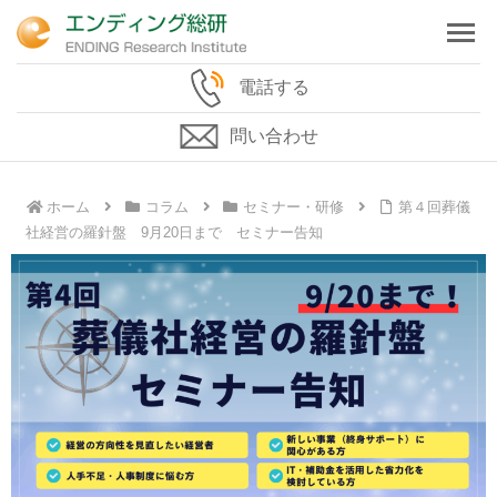
電話する
問い合わせ
ホーム
コラム
セミナー・研修
第４回葬儀
社経営の羅針盤 9月20日まで セミナー告知