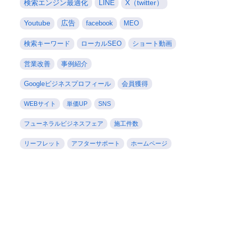
検索エンジン最適化
LINE
X（twitter）
Youtube
広告
facebook
MEO
検索キーワード
ローカルSEO
ショート動画
営業改善
事例紹介
Googleビジネスプロフィール
会員獲得
WEBサイト
単価UP
SNS
フューネラルビジネスフェア
施工件数
リーフレット
アフターサポート
ホームページ