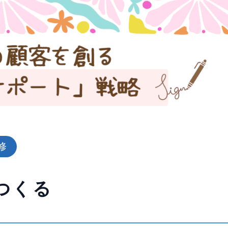
修
つくる