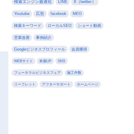
検索エンジン最適化
LINE
X（twitter）
Youtube
広告
facebook
MEO
検索キーワード
ローカルSEO
ショート動画
営業改善
事例紹介
Googleビジネスプロフィール
会員獲得
WEBサイト
単価UP
SNS
フューネラルビジネスフェア
施工件数
リーフレット
アフターサポート
ホームページ