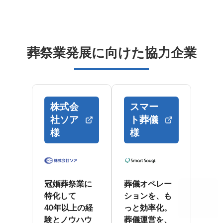
葬祭業発展に向けた協力企業
株式会
スマー
社ソア
ト葬儀
様
様
冠婚葬祭業に
葬儀オペレー
特化して
ションを、も
40年以上の経
っと効率化。
験とノウハウ
葬儀運営を、