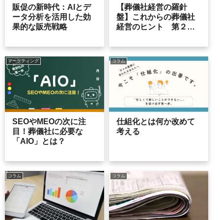
販促の新時代：AIとデ
【葬儀社経営の羅針
ータ分析を活用した効
盤】これからの葬儀社
果的な販売戦略
経営のヒント 第２７
号
マーケティング
コラム
SEOやMEOの次に注
仕組化とは何か改めて
目！葬儀社に必要な
考える
「AIO」とは？
コラム
コラム