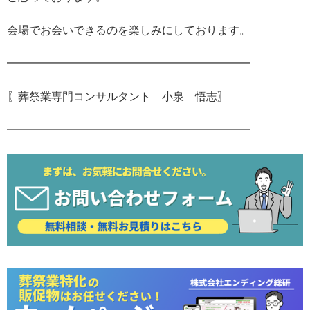
会場でお会いできるのを楽しみにしております。
━━━━━━━━━━━━━━━━━━━━━━
〖葬祭業専門コンサルタント 小泉 悟志〗
━━━━━━━━━━━━━━━━━━━━━━