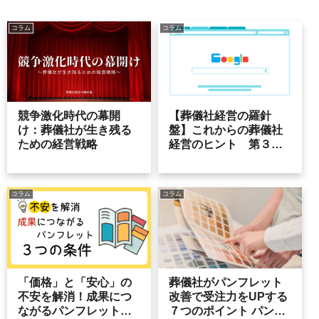
コラム
コラム
競争激化時代の幕開
【葬儀社経営の羅針
け：葬儀社が生き残る
盤】これからの葬儀社
ための経営戦略
経営のヒント 第３７
号
コラム
コラム
「価格」と「安心」の
葬儀社がパンフレット
不安を解消！成果につ
改善で受注力をUPする
ながるパンフレットの3
７つのポイント パンフ