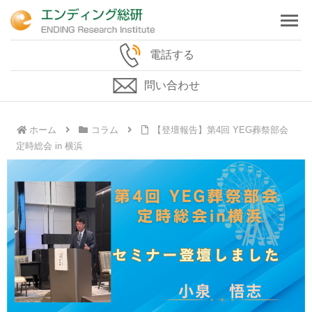
電話する
問い合わせ
ホーム
コラム
【登壇報告】第4回 YEG葬祭部会
定時総会 in 横浜