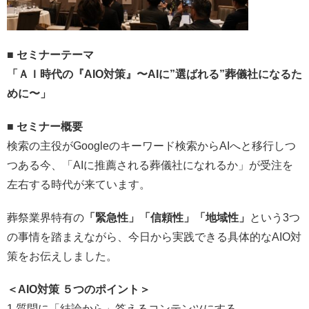
■ セミナーテーマ
「ＡＩ時代の『AIO対策』〜AIに”選ばれる”葬儀社になるた
めに〜」
■ セミナー概要
検索の主役がGoogleのキーワード検索からAIへと移行しつ
つある今、「AIに推薦される葬儀社になれるか」が受注を
左右する時代が来ています。
葬祭業界特有の
「緊急性」「信頼性」「地域性」
という3つ
の事情を踏まえながら、今日から実践できる具体的なAIO対
策をお伝えしました。
＜AIO対策 ５つのポイント＞
1.質問に「結論から」答えるコンテンツにする