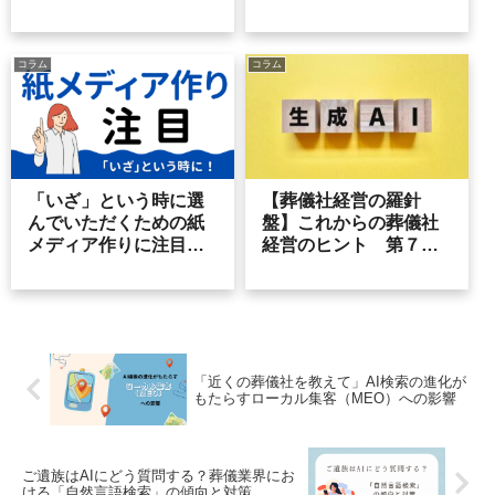
つの条件
レット改善の勘所
コラム
コラム
「いざ」という時に選
【葬儀社経営の羅針
んでいただくための紙
盤】これからの葬儀社
メディア作りに注目し
経営のヒント 第７８
よう
号
「近くの葬儀社を教えて」AI検索の進化が
もたらすローカル集客（MEO）への影響
ご遺族はAIにどう質問する？葬儀業界にお
ける「自然言語検索」の傾向と対策