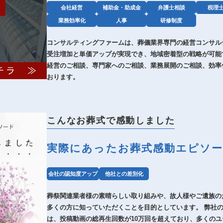
会社経営
補助金・助成金
弁護士相談
税理
業務効率化
人事
研修制度
コンサルティングファームは、葬儀業界専門の経営コンサル
受注増加と単価アップが実現でき、地域密着型の戦略が可能
経営のご相談、専門家へのご相談、業務展開のご相談、効率
おります。
こんなお葬式で感動しました
実際にあったお葬式感動エピソ
会社の認知度アップ
他社との差別化
葬祭関連業者様の素晴らしい取り組みや、故人様やご遺族の
多くの方に知っていただくことを目的としています。 弊社のIn
は、投稿動画の総再生回数が10万回を超えており、多くの