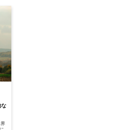
的な
業界
に