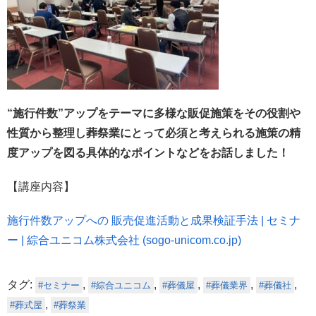
“施行件数”アップをテーマに多様な販促施策をその役割や
性質から整理し葬祭業にとって必須と考えられる施策の精
度アップを図る具体的なポイントなどをお話しました！
【講座内容】
施行件数アップへの 販売促進活動と成果検証手法 | セミナ
ー | 綜合ユニコム株式会社 (sogo-unicom.co.jp)
タグ:
,
,
,
,
,
セミナー
綜合ユニコム
葬儀屋
葬儀業界
葬儀社
,
葬式屋
葬祭業