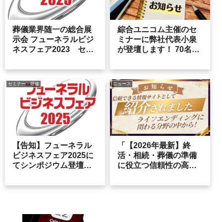
葬儀業界随一の総合展
綜合ユニコム主催のセ
示会 フューネラルビジ
ミナーに弊社代表小泉
ネスフェア2023 セミ
が登壇します！ 70名を
ナー登壇のご報告
集客したフューネラル
ビジネスフェアでのセ
ミナー内容を より詳し
セミナー・研修
ニュース
く説明、明日から実践
できる内容を聞けるの
は今回だけ！
【告知】フューネラル
「【2026年最新】終
ビジネスフェア2025に
活・相続・葬儀の準備
てシンポジウム登壇＆
に役立つ信頼性の高い
ブース出展いたしま
ライフエンディング情
す！
報サイト＆支援サービ
スまとめ」に当社が掲
載されました