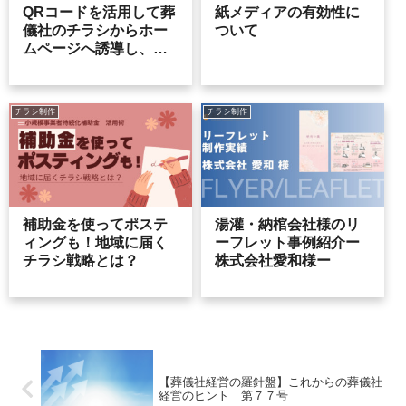
QRコードを活用して葬
紙メディアの有効性に
儀社のチラシからホー
ついて
ムページへ誘導し、受
注を増やす方法
チラシ制作
チラシ制作
補助金を使ってポステ
湯灌・納棺会社様のリ
ィングも！地域に届く
ーフレット事例紹介ー
チラシ戦略とは？
株式会社愛和様ー
【葬儀社経営の羅針盤】これからの葬儀社
経営のヒント 第７７号