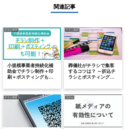
関連記事
チラシ制作
チラシ制作
小規模事業者持続化補
葬儀社がチラシで集客
助金でチラシ制作＋印
するコツは？ ～折込チ
刷＋ポスティングも可
ラシとポスティングチ
能！
ラシ作成のポイント～
チラシ制作
コラム