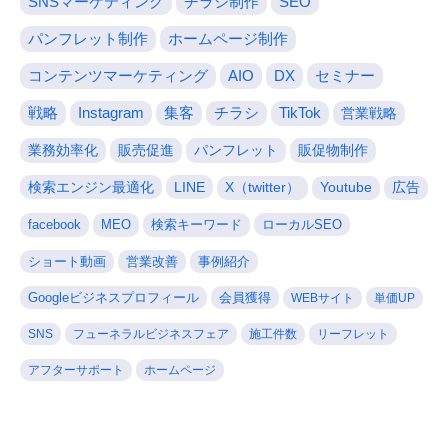
SNSマーケティング
チラシ制作
SEO
パンフレット制作
ホームページ制作
コンテンツマーケティング
AIO
DX
セミナー
戦略
Instagram
集客
チラシ
TikTok
営業戦略
業務効率化
販売促進
パンフレット
販促物制作
検索エンジン最適化
LINE
X（twitter）
Youtube
広告
facebook
MEO
検索キーワード
ローカルSEO
ショート動画
営業改善
事例紹介
Googleビジネスプロフィール
会員獲得
WEBサイト
単価UP
SNS
フューネラルビジネスフェア
施工件数
リーフレット
アフターサポート
ホームページ