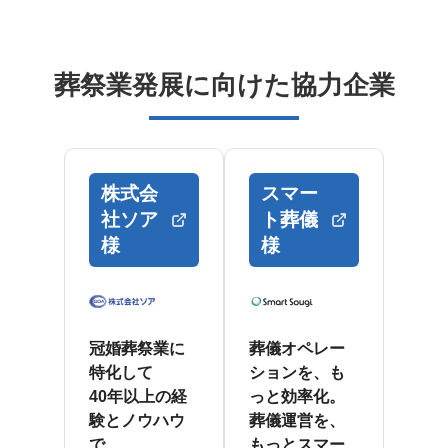
葬祭業発展に向けた協力企業
株式会
スマー
社ソア
ト葬儀
様
様
冠婚葬祭業に
葬儀オペレー
特化して
ションを、も
40年以上の経
っと効率化。
験とノウハウ
葬儀運営を、
で、
もっとスマー