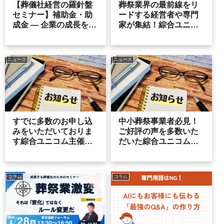
【葬儀社経営の羅針盤
葬祭業界の最前線をリ
セミナー】補助金・助
ードする経営者や専門
成金 ― 企業の成長を支
家が集結！綜合ユニコ
援する補助金制度があ
ム主催のトップマネジ
ることをご存じでしょ
メントセミナー2026に
うか？
今年も登壇します！こ
ニュース
ニュース
れから迎える転換期に
どう備えるかをお話し
します。
すでに多数のお申し込
中小葬祭事業者必見！
みをいただいておりま
ご好評の声を多数いた
す綜合ユニコム主催の
だいた綜合ユニコム主
セミナーに弊社代表小
催セミナーに登壇しま
泉が登壇します！ 新た
す。
な施策をご紹介、実践
コラム
コラム
内容を発表！