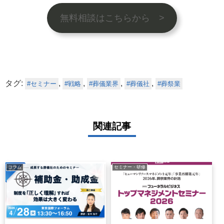
無料相談はこちらから >
タグ:
,
,
,
,
セミナー
戦略
葬儀業界
葬儀社
葬祭業
関連記事
コラム
セミナー・研修