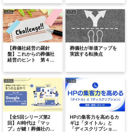
ト
コラム
コラム
【葬儀社経営の羅針
葬儀社が単価アップを
盤】これからの葬儀社
実践する転換点
経営のヒント 第４６
号
コラム
コラム
【全5回シリーズ第2
HPの集客力を高めるカ
回】AI時代は「マッ
ギは「タイトル」と
プ」が鍵！葬儀社の
「ディスクリプショ