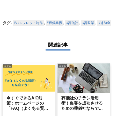
タグ:
,
,
,
,
パンフレット制作
葬儀業界
葬儀社
葬祭業
補助金
関連記事
コラム
コラム
今すぐできるAIO対
葬儀社のチラシ活用
策：ホームページの
術！集客を成功させる
「FAQ（よくある質
ための葬儀社ならでは
問）」を見直そう
のチラシ制作のポイン