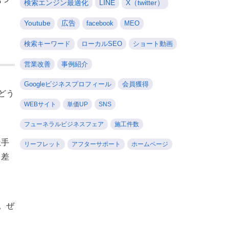
検索エンジン最適化
LINE
X（twitter）
Youtube
広告
facebook
MEO
検索キーワード
ローカルSEO
ショート動画
営業改善
事例紹介
Googleビジネスプロフィール
会員獲得
どう
WEBサイト
単価UP
SNS
フューネラルビジネスフェア
施工件数
派手
リーフレット
アフターサポート
ホームページ
う差
。ぜ
。