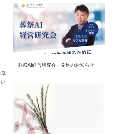
「葬祭AI経営研究会」発足のお知らせ
じ業
とい
ま