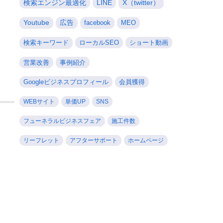
検索エンジン最適化
LINE
X（twitter）
Youtube
広告
facebook
MEO
検索キーワード
ローカルSEO
ショート動画
営業改善
事例紹介
Googleビジネスプロフィール
会員獲得
WEBサイト
単価UP
SNS
フューネラルビジネスフェア
施工件数
リーフレット
アフターサポート
ホームページ