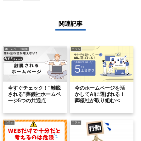
関連記事
ホームページ制作
コラム
今すぐチェック！“離脱
今のホームページを活
される”葬儀社ホームペ
かしてAIに選ばれる！
ージ5つの共通点
葬儀社が取り組むべき
「5つの土台作り（AIO
対策）」
コラム
コラム