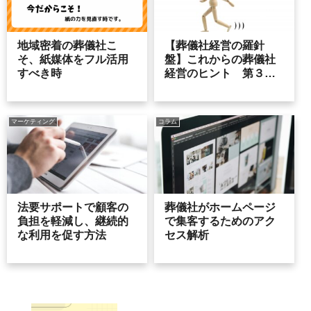
地域密着の葬儀社こ
【葬儀社経営の羅針
そ、紙媒体をフル活用
盤】これからの葬儀社
すべき時
経営のヒント 第３５
号
マーケティング
コラム
法要サポートで顧客の
葬儀社がホームページ
負担を軽減し、継続的
で集客するためのアク
な利用を促す方法
セス解析