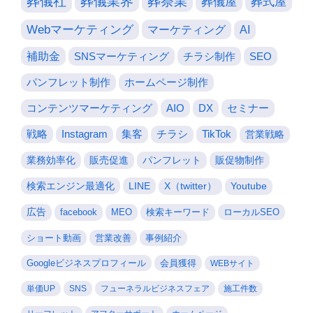
葬儀社
葬儀業界
葬祭業
葬儀屋
葬式屋
Webマーケティング
マーケティング
AI
補助金
SNSマーケティング
チラシ制作
SEO
パンフレット制作
ホームページ制作
コンテンツマーケティング
AIO
DX
セミナー
戦略
Instagram
集客
チラシ
TikTok
営業戦略
業務効率化
販売促進
パンフレット
販促物制作
検索エンジン最適化
LINE
X（twitter）
Youtube
広告
facebook
MEO
検索キーワード
ローカルSEO
ショート動画
営業改善
事例紹介
Googleビジネスプロフィール
会員獲得
WEBサイト
単価UP
SNS
フューネラルビジネスフェア
施工件数