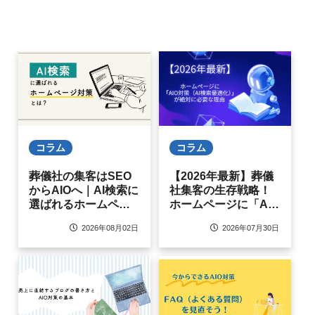
コラム
コラム
葬儀社の集客はSEO
【2026年最新】葬儀
からAIOへ｜AI検索に
社集客の生存戦略！
選ばれるホームペー
ホームページに「AIO
ジ対策とは
対策（AI検索最適
2026年08月02日
2026年07月30日
化）」が絶対に必要
な理由