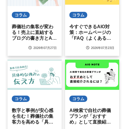
コラム
コラム
葬儀社の集客が変わ
今すぐできるAIO対
る！売上に直結する
策：ホームページの
ブログの書き方とAIO
「FAQ（よくある質
対策の基本
問）」を見直そう
2026年07月27日
2026年07月23日
コラム
コラム
数字と事例が安心感
AI検索で自社の葬儀
を生む！葬儀社の集
プランが「おすす
客力を高める「具体
め」として直接紹介
的な強み」の伝え方
されるには？